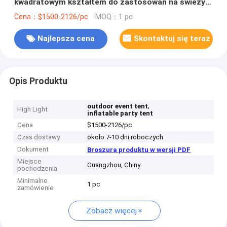
kwadratowym kształtem do zastosowań na świeżym
powietrzu
Cena：$1500-2126/pc
MOQ：1 pc
Najlepsza cena
Skontaktuj się teraz
Opis Produktu
,
outdoor event tent
High Light
inflatable party tent
Cena
$1500-2126/pc
Czas dostawy
około 7-10 dni roboczych
Dokument
Broszura produktu w wersji PDF
Miejsce
Guangzhou, Chiny
pochodzenia
Minimalne
1 pc
zamówienie
Zobacz więcej