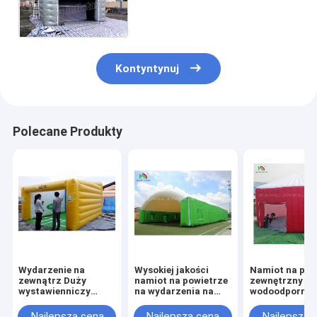
kwadratowym kształtem do
zastosowań na świeżym
powietrzu
Kontyntynuj
Polecane Produkty
Wydarzenie na
Wysokiej jakości
Namiot na pow
zewnątrz Duży
namiot na powietrze
zewnętrzny
wystawienniczy
na wydarzenia na
wodoodporny
namiot imprezowy z
zewnątrz namioty na
magazyn
światłem Led
powietrze duży Pvc
nawigacyjny d
Najlepsza cena
Najlepsza cena
Najlepsza 