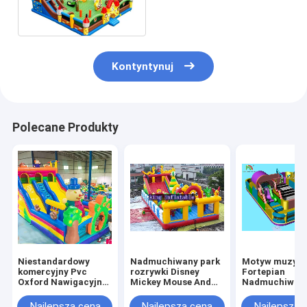
Kolorowy plac zabaw PCV
z plandeką
Kontyntynuj
Polecane Produkty
Niestandardowy
Nadmuchiwany park
Motyw muzyc
komercyjny Pvc
rozrywki Disney
Fortepian
Oxford Nawigacyjny
Mickey Mouse And
Nadmuchiwany
Wylotnik Dom Odbiór
Donald Duck
rozrywki Olbr
Zamek dla placu
komercyjny z
Najlepsza cena
Najlepsza cena
Najlepsza 