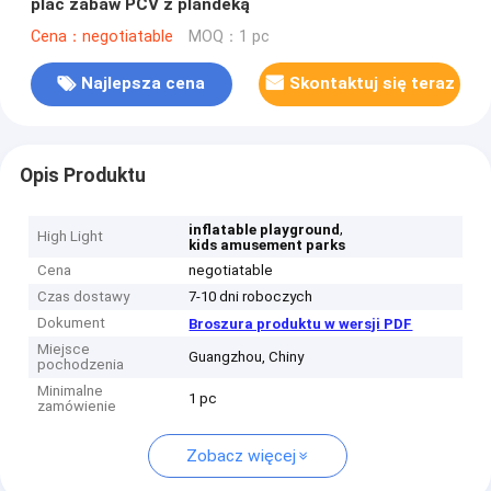
plac zabaw PCV z plandeką
Cena：negotiatable
MOQ：1 pc
Najlepsza cena
Skontaktuj się teraz
Opis Produktu
,
inflatable playground
High Light
kids amusement parks
Cena
negotiatable
Czas dostawy
7-10 dni roboczych
Dokument
Broszura produktu w wersji PDF
Miejsce
Guangzhou, Chiny
pochodzenia
Minimalne
1 pc
zamówienie
Zobacz więcej