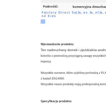
komercyjna dmuchan
Podkreślić:
F
a)
c
t
o
r
y
D
i
r
e
c
t
S
a)
Ja...
e
s
Ja...
n
f
Ja...
n
d
K
i
d
s
Wprowadzenie produktu
:
Ten nadmuchany domek i zjeżdżalnia wodn
kolorów z pewnością przyciągną uwagę wszystkich 
imprezy.
Wszystkie surowce, które użyliśmy pochodzą z PLA
z badań EN14960.
Wszystkie nasze produkty mają profesjonalną konst
Specyfikacja produktu
: