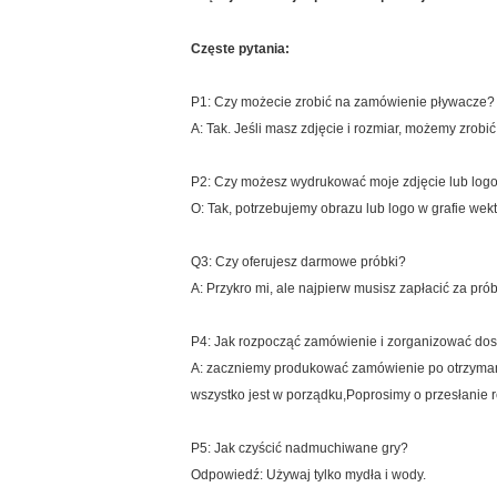
Częste pytania:
P1: Czy możecie zrobić na zamówienie pływacze?
A: Tak. Jeśli masz zdjęcie i rozmiar, możemy zrob
P2: Czy możesz wydrukować moje zdjęcie lub log
O: Tak, potrzebujemy obrazu lub logo w grafie we
Q3: Czy oferujesz darmowe próbki?
A: Przykro mi, ale najpierw musisz zapłacić za pró
P4: Jak rozpocząć zamówienie i zorganizować do
A: zaczniemy produkować zamówienie po otrzymaniu
wszystko jest w porządku,Poprosimy o przesłanie re
P5: Jak czyścić nadmuchiwane gry?
Odpowiedź: Używaj tylko mydła i wody.