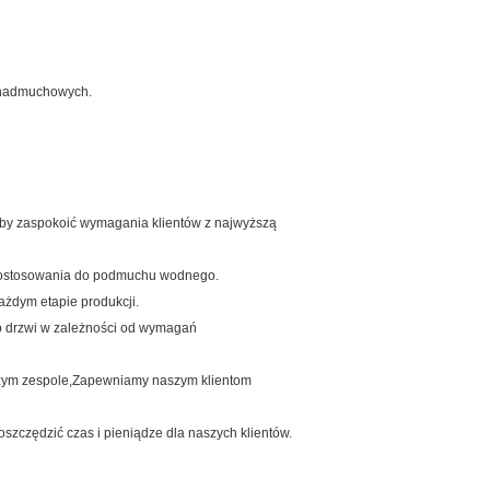
a nadmuchowych.
, aby zaspokoić wymagania klientów z najwyższą
i dostosowania do podmuchu wodnego.
każdym etapie produkcji.
do drzwi w zależności od wymagań
szym zespole,Zapewniamy naszym klientom
szczędzić czas i pieniądze dla naszych klientów.