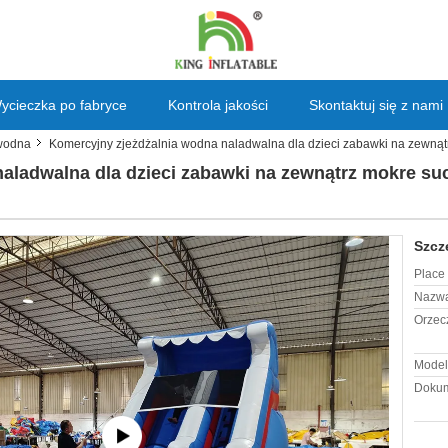
ycieczka po fabryce
Kontrola jakości
Skontaktuj się z nami
wodna
Komercyjny zjeżdżalnia wodna naladwalna dla dzieci zabawki na zewnąt
aladwalna dla dzieci zabawki na zewnątrz mokre su
Szcz
Place 
Nazwa
Orzec
Model
Dokum