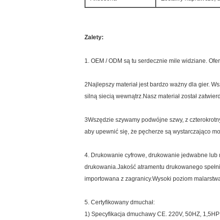
Zalety:
1. OEM / ODM są tu serdecznie mile widziane. Ofer
2Najlepszy materiał jest bardzo ważny dla gier. 
silną siecią wewnątrz.Nasz materiał został zatwie
3Wszędzie szywamy podwójne szwy, z czterokrotn
aby upewnić się, że pęcherze są wystarczająco moc
4. Drukowanie cyfrowe, drukowanie jedwabne lub 
drukowania.Jakość atramentu drukowanego spełnia
importowana z zagranicy.Wysoki poziom malarstwa sp
5. Certyfikowany dmuchał:
1) Specyfikacja dmuchawy CE. 220V, 50HZ, 1,5HP