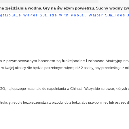
a zjeżdżalnia wodna
Gry na świeżym powietrzu
Suchy wodny zw
,
,
a)
t
a)
b
Ja...
e
W
a)
t
e
r
S
Ja...
i
d
e
w
i
t
h
P
o
o
Ja...
W
a)
t
e
r
S
Ja...
i
d
e
s
J
a z przymocowanym basenem są funkcjonalne i zabawne.
Atrakcyjny tem
w twojej okolicy.Nie będzie potrzebnych więcej niż 2 osoby, aby przenieść go z 
TO, najlepszego materiału do napełniania w Chinach.Wszystkie surowce, których 
rukcję, reguły bezpieczeństwa z przodu lub z boku, aby przypomnieć lub ostrzec dzi