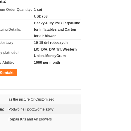
ata:
um Order Quantity:
1 set
USD758
Heavy-Duty PVC Tarpauline
ging Details:
for Inflatables and Carton
for air blower
dostawy:
10-15 dni roboczych
L/C, D/A, D/P, T/T, Western
y płatności:
Union, MoneyGram
 Ability:
1000 per month
Kontakt
as the picture Or Customized
ia:
Podwójne i poczwórne szwy
Repair Kits and Air Blowers