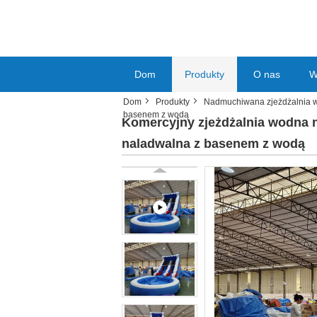
Dom
Produkty
O nas
W
Dom
Produkty
Nadmuchiwana zjeżdżalnia 
basenem z wodą
Komercyjny zjeżdżalnia wodna n
naladwalna z basenem z wodą