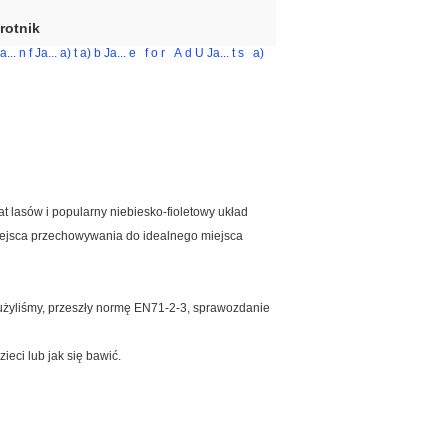
rotnik
a...
n
f
Ja...
a)
t
a)
b
Ja...
e
f
o
r
A
d
U
Ja...
t
s
a)
at lasów i popularny niebiesko-fioletowy układ
miejsca przechowywania do idealnego miejsca
użyliśmy, przeszły normę EN71-2-3, sprawozdanie
eci lub jak się bawić.