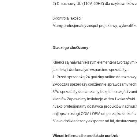
2) Dmuchawy UL (110V, 60HZ) dla użytkowników z
6Kontrola jakości:
Mamy profesjonalny zespół projektowy, wykwalifi
Dlaczego cho
Oze
my:
Klienci są najważniejszym elementem tworzącym kor
jakością i doskonałym wsparciem sprzedaży..
1. Przed sprzedażą 24 godziny online do rozmowy 
2Podczas sprzedaży codziennie sprawdzamy technolog
3Po sprzedaży dostarczamy bezpłatne części zamie
klientów.Zapewnimy instalację wideo i wskazówki.
4Jako profesjonalny dostawca produktów nadmuch
najlepsze usługi ODM i OEM od początku do końca
5Jako doświadczony eksporter od lat, dostarczamy 
Więcej informacji o produkcie poniżej: