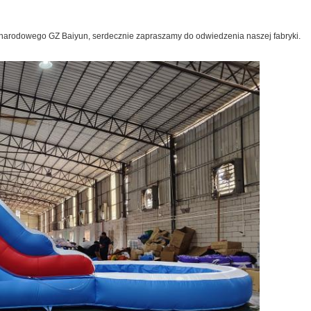
ynarodowego GZ Baiyun, serdecznie zapraszamy do odwiedzenia naszej fabryki.