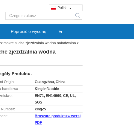
Polish
search
Poprosić o wycenę
Vr
rz mokre suche zjeżdżalnia wodna naladwalna z
che zjeżdżalnia wodna
egóły Produktu:
of Origin:
Guangzhou, China
 handlowa:
King Inflatable
znictwo:
EN71, EN14960, CE, UL,
SGS
 Number:
king25
ent:
Broszura produktu w wersji
PDF