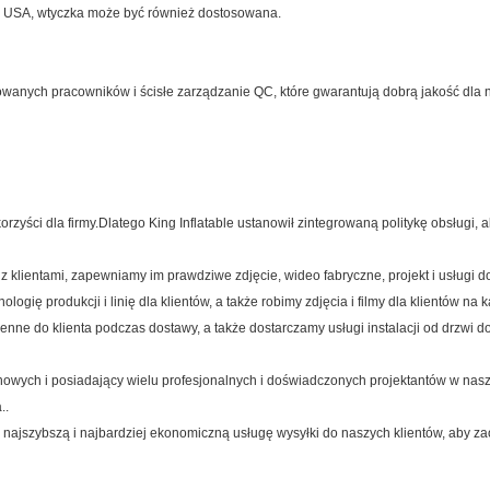
 USA, wtyczka może być również dostosowana.
kowanych pracowników i ścisłe zarządzanie QC, które gwarantują dobrą jakość dl
zyści dla firmy.Dlatego King Inflatable ustanowił zintegrowaną politykę obsługi
z klientami, zapewniamy im prawdziwe zdjęcie, wideo fabryczne, projekt i usług
ię produkcji i linię dla klientów, a także robimy zdjęcia i filmy dla klientów na 
nne do klienta podczas dostawy, a także dostarczamy usługi instalacji od drzwi 
owych i posiadający wielu profesjonalnych i doświadczonych projektantów w na
..
najszybszą i najbardziej ekonomiczną usługę wysyłki do naszych klientów, aby zao