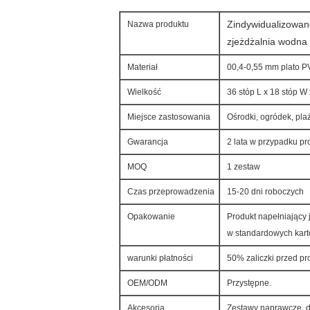
Zindywidualizowan
Nazwa produktu
zjeżdżalnia wodna
Materiał
00,4-0,55 mm plato P
Wielkość
36 stóp L x 18 stóp W 
Miejsce zastosowania
Ośrodki, ogródek, pla
Gwarancja
2 lata w przypadku 
MOQ
1 zestaw
Czas przeprowadzenia
15-20 dni roboczych
Opakowanie
Produkt napełniający 
w standardowych kar
warunki płatności
50% zaliczki przed pr
OEM/ODM
Przystępne.
Akcesoria
Zestawy naprawcze, d