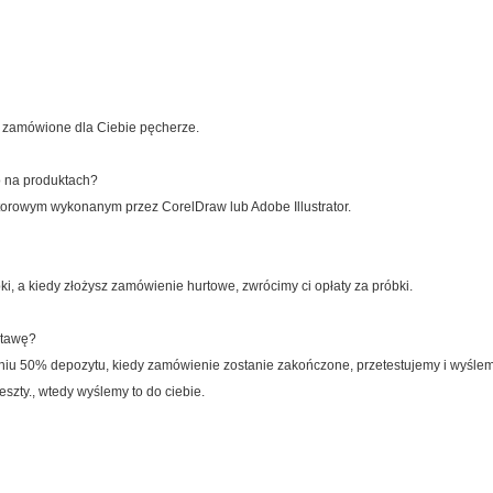
ić zamówione dla Ciebie pęcherze.
o na produktach?
ktorowym wykonanym przez CorelDraw lub Adobe Illustrator.
bki, a kiedy złożysz zamówienie hurtowe, zwrócimy ci opłaty za próbki.
stawę?
 50% depozytu, kiedy zamówienie zostanie zakończone, przetestujemy i wyślemy z
szty., wtedy wyślemy to do ciebie.