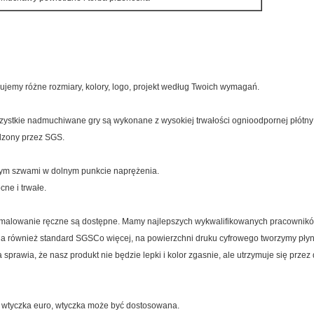
ujemy różne rozmiary, kolory, logo, projekt według Twoich wymagań.
Wszystkie nadmuchiwane gry są wykonane z wysokiej trwałości ognioodpornej płótny
rdzony przez SGS.
ym szwami w dolnym punkcie naprężenia.
ne i trwałe.
malowanie ręczne są dostępne. Mamy najlepszych wykwalifikowanych pracowników 
 również standard SGSCo więcej, na powierzchni druku cyfrowego tworzymy płynn
rawia, że nasz produkt nie będzie lepki i kolor zgasnie, ale utrzymuje się przez 
 wtyczka euro, wtyczka może być dostosowana.