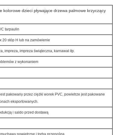
e kolorowe dzieci pływające drzewa palmowe krzyczący
VC tarpaulin
x 20 stóp H
lub na zamówienie
ża, impreza, impreza świąteczna, karnawał itp.
problemów z wykonaniem
jest pakowany przez ciężki worek PVC, powietrze jest pakowane
tonach eksportowanych.
odukcją i saldo przed dostawą
muchawy powietrzne i torba przenośna