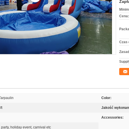
Zapł
Minim
Cena:
Packa
Czas 
Zasad
Supply
arpaulin
Color:
ft
Jakość wykonan
Accessories:
party, holiday event, carnival etc