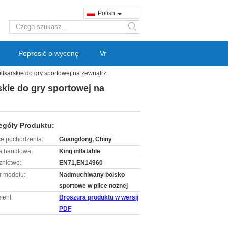
Polish
search
Poprosić o wycenę
Vr
łkarskie do gry sportowej na zewnątrz
kie do gry sportowej na
egóły Produktu:
ce pochodzenia:
Guangdong, Chiny
 handlowa:
King inflatable
znictwo:
EN71,EN14960
 modelu:
Nadmuchiwany boisko
sportowe w piłce nożnej
ent:
Broszura produktu w wersji
PDF