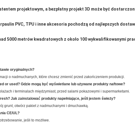
atentem projektowym, a bezpłatny projekt 3D może być dostarczo
paulin PVC, TPU i inne akcesoria pochodzą od najlepszych dostawcó
nad 5000 metrów kwadratowych z około 100 wykwalifikowanymi pra
tawie oryginalnych?
ormacji o nadmuchanych, które chcesz zmienić przed zakończeniem produkcji.
ayed or used? Gdzie mogą być wyświetlane lub używane produkty naftowe?
 plażach i terminalach międzymiast, przed salami pokazowymi i supermarketami.
am fresh? Jak zainstalować produkty napełniające, jeśli jestem świeży?
swój grunt, otwórz pakiet z nadmuchanymi i dmuchawką.
ania CE/UL?
trzebowanie, jeśli to możliwe.