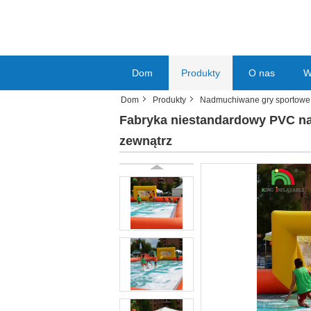
Dom
Produkty
O nas
W
Dom
Produkty
Nadmuchiwane gry sportowe
Fabryka niestandardowy PVC nal
zewnątrz