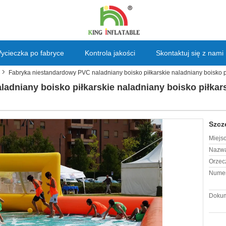
ycieczka po fabryce
Kontrola jakości
Skontaktuj się z nami
Fabryka niestandardowy PVC naladniany boisko piłkarskie naladniany boisko pi
adniany boisko piłkarskie naladniany boisko piłkars
Szcz
Miejs
Nazwa
Orzec
Numer
Dokum