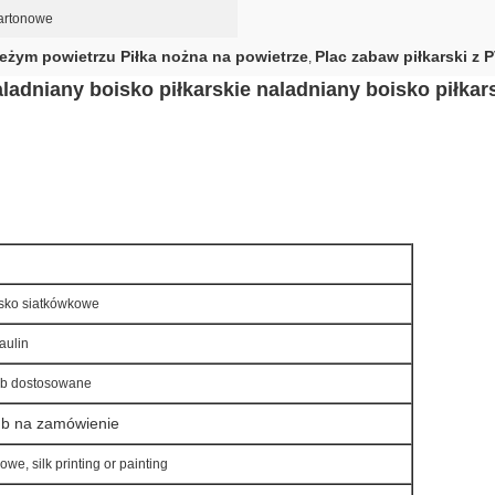
artonowe
eżym powietrzu Piłka nożna na powietrze
Plac zabaw piłkarski z 
,
adniany boisko piłkarskie naladniany boisko piłkars
sko siatkówkowe
aulin
lub dostosowane
ub na zamówienie
we, silk printing or painting