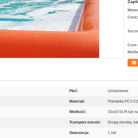
Zapł
Minim
Cena:
Szcze
Czas 
Możli
Płeć:
Uniseksowe
Materiał:
Plandeka PCV 0
Wielkość:
33x16.5x7ft lub 
Transport morski:
Drogą morską, lo
Gwarancja:
1 rok