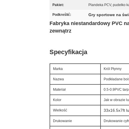
Pakiet:
Plandeka PCV, pudełko k
Gry sportowe na świ
Podkreślić:
Fabryka niestandardowy PVC nal
zewnątrz
Specyfikacja
Marka
Król Płynny
Nazwa
Podkładane boi
Materiał
0.5-0.9PVC tarp
Kolor
Jak w obrazie 
33x16.5x7ft l
Wielkość
Drukowanie
Drukowanie cyfro