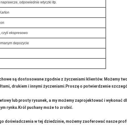
naprawcze, odpowiednie wtyczki itp.
Karton
ion
, czyli ekspresowo
rzymanym depozycie
chowe są dostosowane zgodnie z życzeniami klientów. Możemy tw
łtami, drukiem i innymi życzeniami.Proszę o potwierdzenie szczeg
netowy lub prosty rysunek, a my możemy zaprojektować i wykonać dl
nym rynku.Król puchany może to zrobić.
ego doświadczenia w tej dziedzinie, możemy zaoferować nasze prof