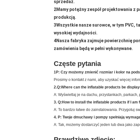
sprzedaż.
2Mamy potężny zespół projektowania z p
produkcją.
3Wszystkie nasze surowce, w tym PVC, tar
wysokiej wydajności.
4Nasza fabryka zajmuje powierzchnię po
zamówienia będą w pełni wykonywane.
Częste pytania
1P: Czy możemy zmienić rozmiar i kolor na pods
Prosimy o kontakt z nami, aby uzyskać więcej inf
2.Q:Where can the inflatable products be displ
A: Wyświetlaj je na dachu, przystankach, parkach,
3. Q:How to install the inflatable products if I 
A: To bardzo łatwe do zainstalowania. Przygotuj 
4. P: Twoje dmuchawy i pompy spełniają wymag
A: Tak, możemy dostarczyć jeden lub dwa jako zapo
Prawdziwe zdjęcie: