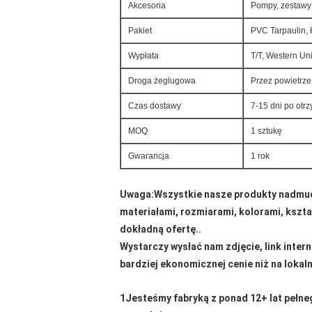
Akcesoria
Pompy, zestawy 
Pakiet
PVC Tarpaulin, 
Wypłata
T/T, Western Un
Droga żeglugowa
Przez powietrze
Czas dostawy
7-15 dni po ot
MOQ
1 sztukę
Gwarancja
1 rok
Uwaga:
Wszystkie nasze produkty nadmu
materiałami, rozmiarami, kolorami, kszta
dokładną ofertę..
Wystarczy wysłać nam zdjęcie, link inter
bardziej ekonomicznej cenie niż na lokal
1Jesteśmy fabryką z ponad 12+ lat pełn