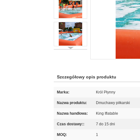
Szczegółowy opis produktu
Marka:
Król Płynny
Nazwa produktu:
Dmuchawy piłkarski
Nazwa handlowa:
King Iflatable
Czas dostawy::
7 do 15 dni
MOQ:
1