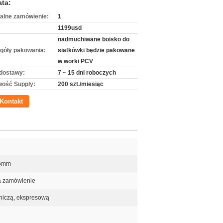
ata:
alne zamówienie:
1
1199usd
nadmuchiwane boisko do
góły pakowania:
siatkówki będzie pakowane
w worki PCV
dostawy:
7 ~ 15 dni roboczych
wość Supply:
200 szt./miesiąc
Kontakt
,6mm
na zamówienie
tniczą, ekspresową