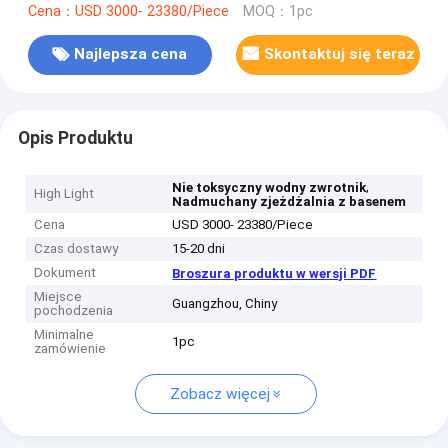
Cena：USD 3000- 23380/Piece
MOQ：1pc
Najlepsza cena
Skontaktuj się teraz
Opis Produktu
,
Nie toksyczny wodny zwrotnik
High Light
Nadmuchany zjeżdżalnia z basenem
Cena
USD 3000- 23380/Piece
Czas dostawy
15-20 dni
Dokument
Broszura produktu w wersji PDF
Miejsce
Guangzhou, Chiny
pochodzenia
Minimalne
1pc
zamówienie
Zobacz więcej