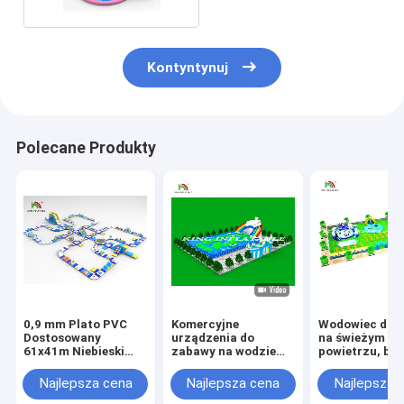
Kontyntynuj
Polecane Produkty
0,9 mm Plato PVC
Komercyjne
Wodowiec dla 
Dostosowany
urządzenia do
na świeżym
61x41m Niebieski
zabawy na wodzie
powietrzu, bas
nadmuchiwany
Mobilny park wodny
wodny park na
pływający park
nawierzchniowy z
powietrze,
Najlepsza cena
Najlepsza cena
Najlepsza 
wodny ze
dużym zjeżdżalnią
komercyjny pa