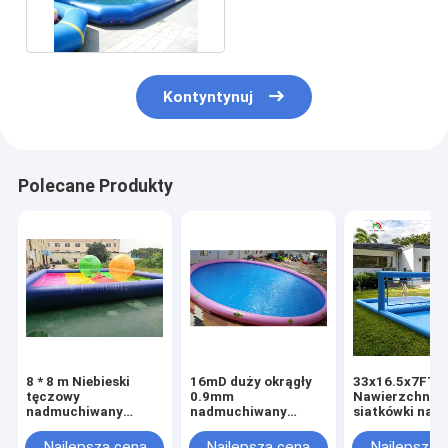
baseny do parku
rozrywki
Kontyntynuj
Polecane Produkty
8 * 8 m Niebieski
16mD duży okrągły
33x16.5x7FT
tęczowy
0.9mm
Nawierzchnia 
nadmuchiwany
nadmuchiwany
siatkówki na
basen z wodą do
basen z plandeki PCV
powietrze sia
zabawy dla dzieci
do zabawy na
plażowa siatk
Najlepsza cena
Najlepsza cena
Najlepsza 