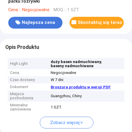
parku rozrywki
Cena：Negocjowalne
MOQ：1 SZT.
Najlepsza cena
Skontaktuj się teraz
Opis Produktu
,
duży basen nadmuchiwany
High Light
baseny nadmuchiwane
Cena
Negocjowalne
Czas dostawy
W 7 dni
Dokument
Broszura produktu w wersji PDF
Miejsce
Guangzhou, Chiny
pochodzenia
Minimalne
1 SZT.
zamówienie
Zobacz więcej